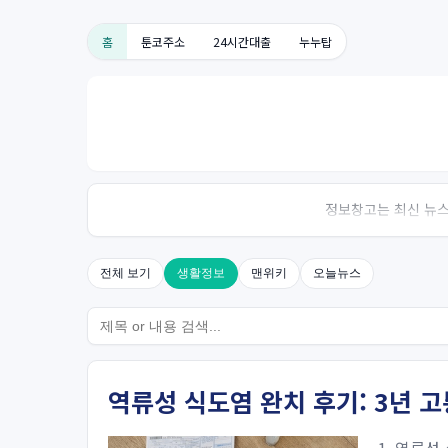
홈
툰코주소
24시간대출
누누탑
정보창고는 최신 뉴스,
전체 보기
생활정보
맨위키
오늘뉴스
역류성 식도염 완치 후기: 3년 고